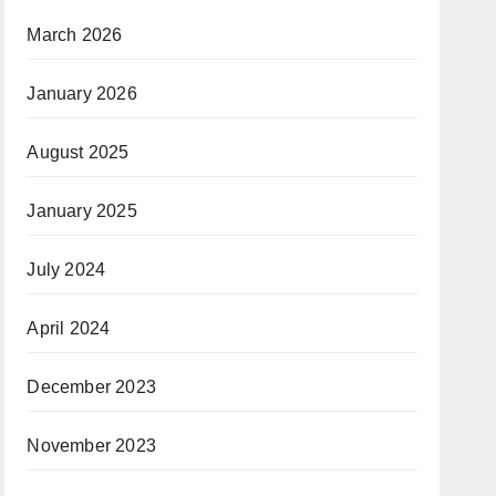
March 2026
January 2026
August 2025
January 2025
July 2024
April 2024
December 2023
November 2023