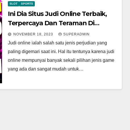
SLOT
SPORTS
Ini Dia Situs Judi Online Terbaik,
Terpercaya Dan Teraman Di
Indonesia
NOVEMBER 18, 2023
SUPERADMIN
Judi online ialah salah satu jenis perjudian yang
paling digemari saat ini. Hal itu tentunya karena judi
online mempunyai banyak sekali pilihan jenis game
yang ada dan sangat mudah untuk…