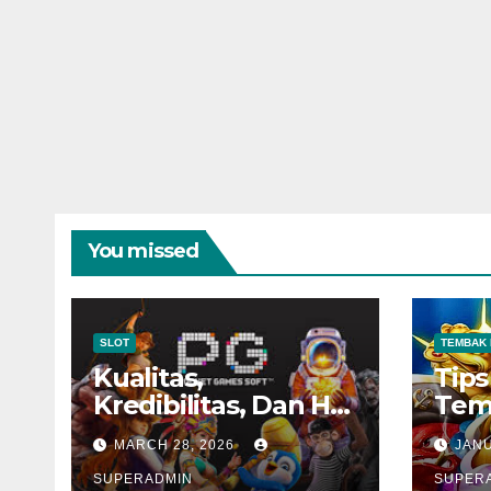
You missed
SLOT
TEMBAK 
Kualitas,
Tips
Kredibilitas, Dan Hal
Tem
Gacor Lain Dari
Masi
MARCH 28, 2026
JANU
Provider Slot Online
Tah
PG Soft
SUPERADMIN
SUPER