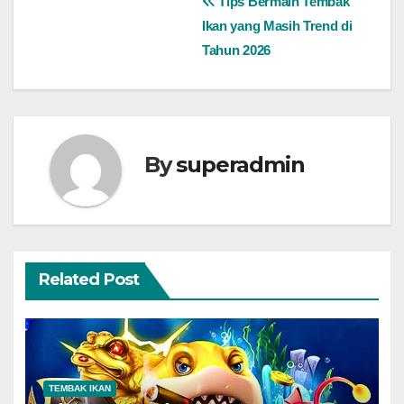
Post
Tips Bermain Tembak
Ikan yang Masih Trend di
navigation
Tahun 2026
By
superadmin
Related Post
TEMBAK IKAN