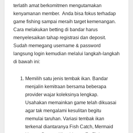
terlatih amat berkomitmen mengutamakan
kenyamanan member. Anda bisa fokus terhadap
game fishing sampai meraih target kemenangan.
Cara melakukan betting di bandar harus
menyelesaikan tahap registrasi dan deposit.
Sudah memegang username & password
langsung login kemudian melalui langkah-langkah
di bawah ini:
Memilih satu jenis tembak ikan. Bandar
menjalin kemitraan bersama beberapa
provider wajar koleksinya lengkap.
Usahakan memainkan game telah dikuasai
agar tak mengalami kesulitan begitu
memulai taruhan. Variasi tembak ikan
terkenal diantaranya Fish Catch, Mermaid