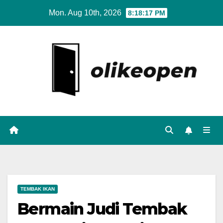
Skip
Mon. Aug 10th, 2026
8:18:17 PM
to
content
TEMBAK IKAN
Bermain Judi Tembak