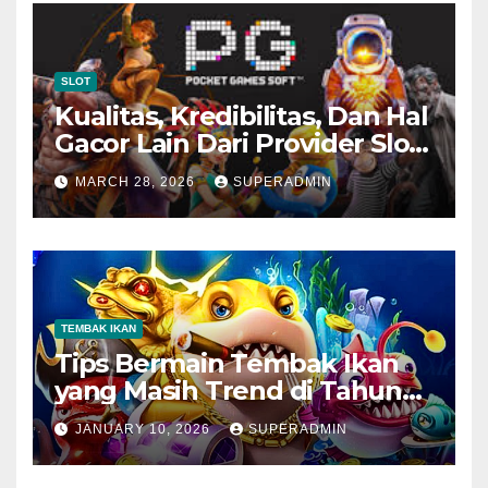
SLOT
Kualitas, Kredibilitas, Dan Hal
Gacor Lain Dari Provider Slot
Online PG Soft
MARCH 28, 2026
SUPERADMIN
TEMBAK IKAN
Tips Bermain Tembak Ikan
yang Masih Trend di Tahun
2026
JANUARY 10, 2026
SUPERADMIN