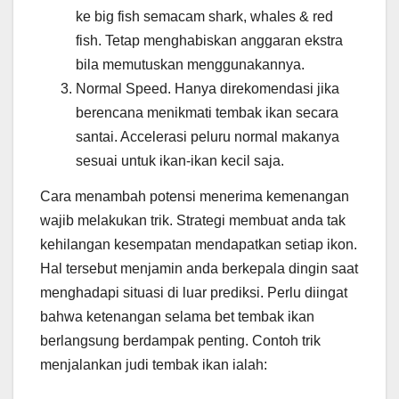
ke big fish semacam shark, whales & red
fish. Tetap menghabiskan anggaran ekstra
bila memutuskan menggunakannya.
Normal Speed. Hanya direkomendasi jika
berencana menikmati tembak ikan secara
santai. Accelerasi peluru normal makanya
sesuai untuk ikan-ikan kecil saja.
Cara menambah potensi menerima kemenangan
wajib melakukan trik. Strategi membuat anda tak
kehilangan kesempatan mendapatkan setiap ikon.
Hal tersebut menjamin anda berkepala dingin saat
menghadapi situasi di luar prediksi. Perlu diingat
bahwa ketenangan selama bet tembak ikan
berlangsung berdampak penting. Contoh trik
menjalankan judi tembak ikan ialah: