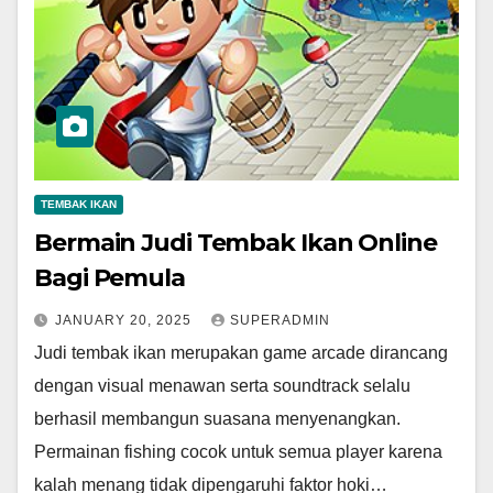
TEMBAK IKAN
Bermain Judi Tembak Ikan Online
Bagi Pemula
JANUARY 20, 2025
SUPERADMIN
Judi tembak ikan merupakan game arcade dirancang
dengan visual menawan serta soundtrack selalu
berhasil membangun suasana menyenangkan.
Permainan fishing cocok untuk semua player karena
kalah menang tidak dipengaruhi faktor hoki…