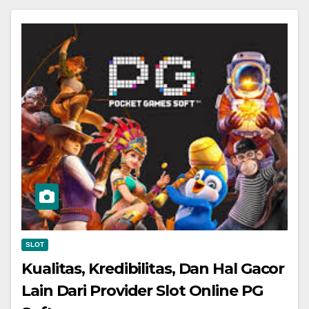
SLOT
Kualitas, Kredibilitas, Dan Hal Gacor
Lain Dari Provider Slot Online PG