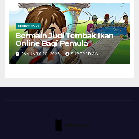
TEMBAK IKAN
Bermain Judi Tembak Ikan
Online Bagi Pemula
JANUARY 20, 2025
SUPERADMIN