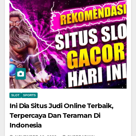
SLOT
SPORTS
Ini Dia Situs Judi Online Terbaik,
Terpercaya Dan Teraman Di
Indonesia