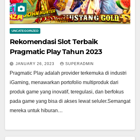
UNCATEGORIZED
Rekomendasi Slot Terbaik
Pragmatic Play Tahun 2023
JANUARY 26, 2023
SUPERADMIN
Pragmatic Play adalah provider terkemuka di industri
iGaming, menawarkan portofolio multiproduk dari
produk game yang inovatif, teregulasi, dan berfokus
pada game yang bisa di akses lewat seluler.Semangat
mereka untuk hiburan…