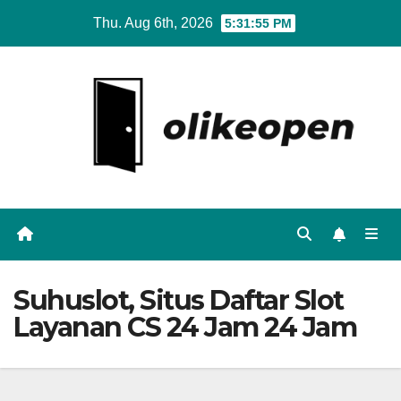
Skip
Thu. Aug 6th, 2026
5:31:55 PM
to
content
Suhuslot, Situs Daftar Slot
Layanan CS 24 Jam 24 Jam