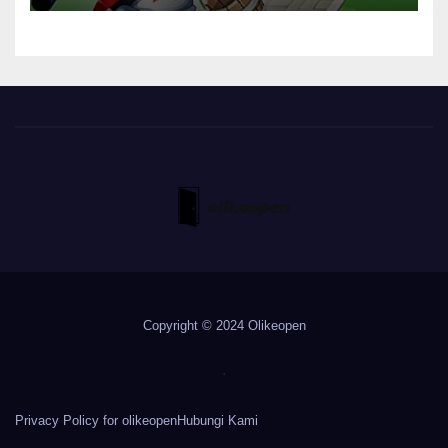
Copyright © 2024 Olikeopen
.
Privacy Policy for olikeopen
Hubungi Kami