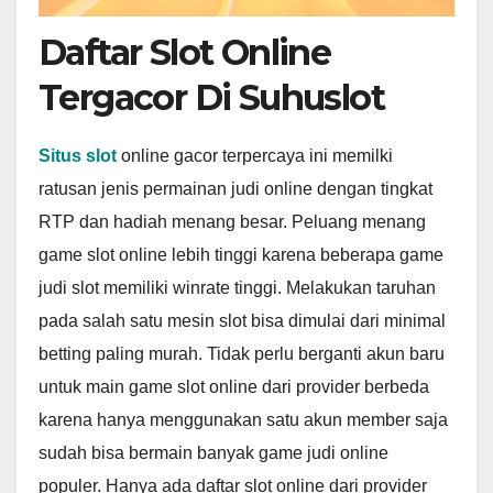
Daftar Slot Online
Tergacor Di Suhuslot
Situs slot
online gacor terpercaya ini memilki
ratusan jenis permainan judi online dengan tingkat
RTP dan hadiah menang besar. Peluang menang
game slot online lebih tinggi karena beberapa game
judi slot memiliki winrate tinggi. Melakukan taruhan
pada salah satu mesin slot bisa dimulai dari minimal
betting paling murah. Tidak perlu berganti akun baru
untuk main game slot online dari provider berbeda
karena hanya menggunakan satu akun member saja
sudah bisa bermain banyak game judi online
populer. Hanya ada daftar slot online dari provider