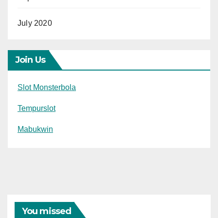
July 2020
Join Us
Slot Monsterbola
Tempurslot
Mabukwin
You missed