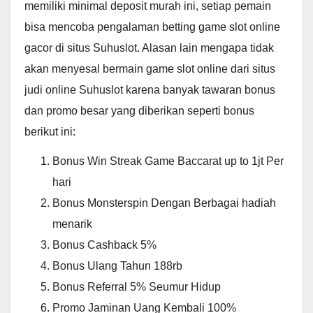
memiliki minimal deposit murah ini, setiap pemain
bisa mencoba pengalaman betting game slot online
gacor di situs Suhuslot. Alasan lain mengapa tidak
akan menyesal bermain game slot online dari situs
judi online Suhuslot karena banyak tawaran bonus
dan promo besar yang diberikan seperti bonus
berikut ini:
Bonus Win Streak Game Baccarat up to 1jt Per
hari
Bonus Monsterspin Dengan Berbagai hadiah
menarik
Bonus Cashback 5%
Bonus Ulang Tahun 188rb
Bonus Referral 5% Seumur Hidup
Promo Jaminan Uang Kembali 100%