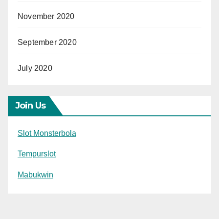
November 2020
September 2020
July 2020
Join Us
Slot Monsterbola
Tempurslot
Mabukwin