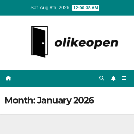
Skip
Sat. Aug 8th, 2026
12:00:39 AM
to
content
Month:
January 2026